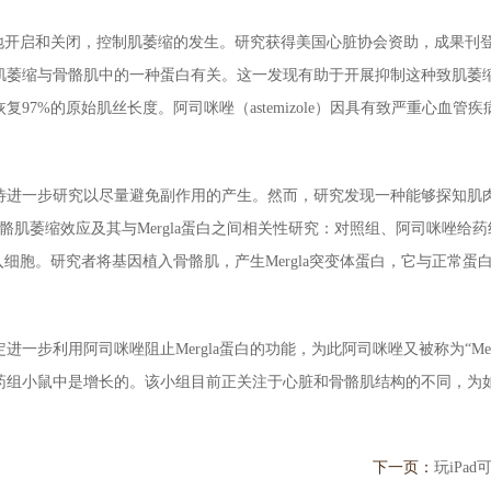
地开启和关闭，控制肌萎缩的发生。研究获得美国心脏协会资助，成果刊登
肌萎缩与骨骼肌中的一种蛋白有关。这一发现有助于开展抑制这种致肌萎
7%的原始肌丝长度。阿司咪唑（astemizole）因具有致严重心血管
进一步研究以尽量避免副作用的产生。然而，研究发现一种能够探知肌肉长
骼肌萎缩效应及其与Mergla蛋白之间相关性研究：对照组、阿司咪唑给
进入细胞。研究者将基因植入骨骼肌，产生Mergla突变体蛋白，它与正常
一步利用阿司咪唑阻止Mergla蛋白的功能，为此阿司咪唑又被称为“Me
药组小鼠中是增长的。该小组目前正关注于心脏和骨骼肌结构的不同，为
下一页：
玩iPa