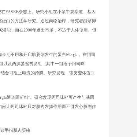
在FASEB杂志上。研究小组在小鼠中观察道，基因
缩蛋白的方法学研究。通过药物治疗，研究者能够抑
疾病潜能，而在2000年退出市场，不适于人体使用。但
期不用和开启肌萎缩发生的蛋白Mergla。在阿司
药组以及两肌萎缩诱发组（其中一组给予阿司咪
蛋白结合可阻止电流的跨膜。研究发现，该突变体蛋白
rgla通道阻断剂”。研究发现阿司咪唑可产生与基因
如何让阿司咪唑只对肌肉发挥作用而不引发心脏副作
d可致手指肌肉萎缩