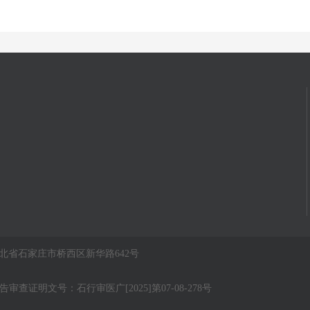
d. 医院地址：河北省石家庄市桥西区新华路642号
广告审查证明文号：石行审医广[2025]第07-08-278号