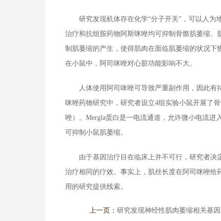
研究发现机体存在化学“分子开关”，可以人为
治疗和抗组胺药物阿斯咪唑均可抑制骨骼肌萎缩。
制肌萎缩的产生，使得肌肉在面临肌萎缩的状况下恢复9
在小鼠中，阿司咪唑对心脏功能影响不大。
人体使用阿司咪唑可导致严重副作用，因此有待
咪唑药物研究中，研究者设立4组实验小鼠开展了骨
唑）。Mergla蛋白是一电流通道，允许微小电流
可抑制小鼠肌萎缩。
由于基因治疗目在临床上并不可行，研究者决定进
治疗相同的疗效。事实上，肌丝长度在阿司咪唑给
用的研究提供线索。
上一页：
研究发现神经性肌肉萎缩相关基因