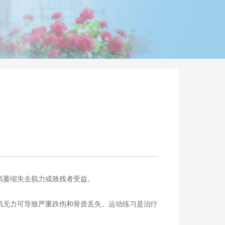
肌萎缩失去肌力或致残者受益。
肌无力可导致严重跌伤和骨质丢失。运动练习是治疗